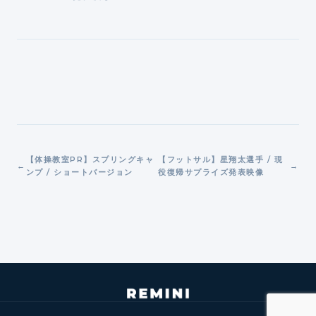
【体操教室PR】スプリングキャ
【フットサル】星翔太選手 / 現
ンプ / ショートバージョン
役復帰サプライズ発表映像